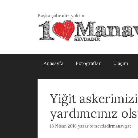
İçeriğe
atla
Başka şubemiz yoktur.
Anasayfa
Fotoğraflar
Ulaşım
Yiğit askerimiz
yardımcınız ols
18 Nisan 2016
yazar
birsevdadirmanavgat