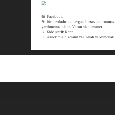
Kategoriler
Facebook
Etiketler
bir sevdadır manavgat
,
birsevdadirmanav
yardımcınız olsun. Vatan size emanet.
Side Antik Kent
Askerimizin selamı var. Allah yardımcıları