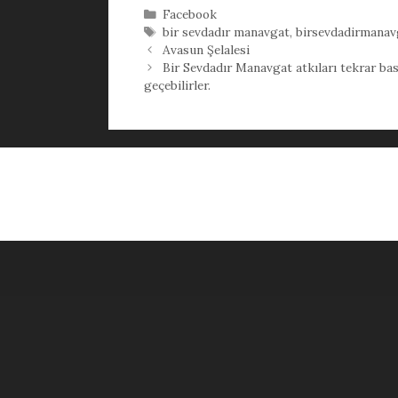
Kategoriler
Facebook
Etiketler
bir sevdadır manavgat
,
birsevdadirmanav
Avasun Şelalesi
Bir Sevdadır Manavgat atkıları tekrar bası
geçebilirler.