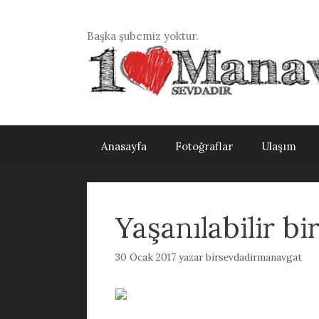
İçeriğe
atla
Başka şubemiz yoktur.
Anasayfa
Fotoğraflar
Ulaşım
Yaşanılabilir bi
30 Ocak 2017
yazar
birsevdadirmanavgat