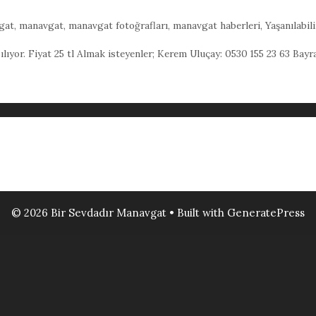
gat
,
manavgat
,
manavgat fotoğrafları
,
manavgat haberleri
,
Yaşanılabil
lıyor. Fiyat 25 tl Almak isteyenler; Kerem Uluçay: 0530 155 23 63 Bayra
© 2026 Bir Sevdadır Manavgat
• Built with
GeneratePress