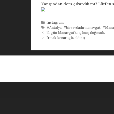
Yangından ders çıkardık mı? Lütfen 
Kategoriler
İnstagram
Etiketler
#Antalya
,
#birsevdadırmanavgat
,
#Mana
12 gün Manavgat’ta güneş doğmadı.
Irmak kenarı güzeldir :)