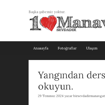
İçeriğe
atla
Başka şubemiz yoktur.
Anasayfa
Fotoğraflar
Ulaşım
Yangından ders
okuyun.
29 Temmuz 2024
yazar
birsevdadirmanavgat