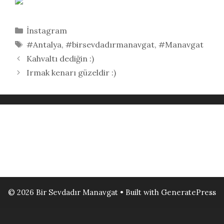
Kategoriler
İnstagram
Etiketler
#Antalya
,
#birsevdadırmanavgat
,
#Manavgat
Kahvaltı dediğin :)
Irmak kenarı güzeldir :)
© 2026 Bir Sevdadır Manavgat
• Built with
GeneratePress