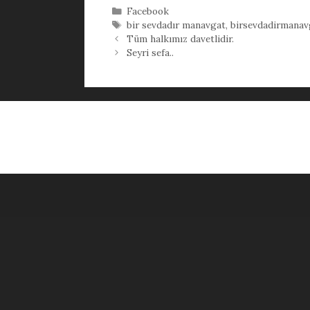
Kategoriler
Facebook
Etiketler
bir sevdadır manavgat
,
birsevdadirmanav
Tüm halkımız davetlidir.
Seyri sefa..