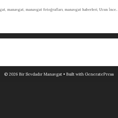
gat
,
manavgat
,
manavgat fotoğrafları
,
manavgat haberleri
,
Uzun İnce..
© 2026 Bir Sevdadır Manavgat
• Built with
GeneratePress