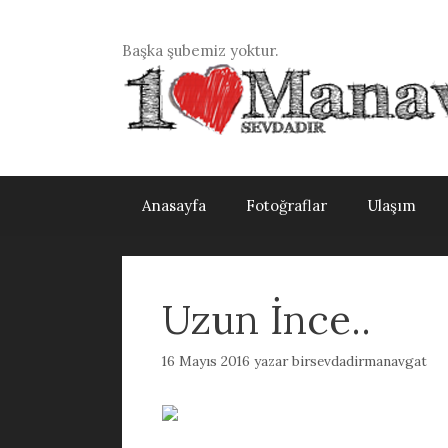
İçeriğe
atla
Başka şubemiz yoktur.
Anasayfa
Fotoğraflar
Ulaşım
Uzun İnce..
16 Mayıs 2016
yazar
birsevdadirmanavgat