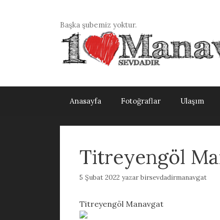
İçeriğe
atla
Başka şubemiz yoktur.
Anasayfa
Fotoğraflar
Ulaşım
Titreyengöl M
5 Şubat 2022
yazar
birsevdadirmanavgat
Titreyengöl Manavgat