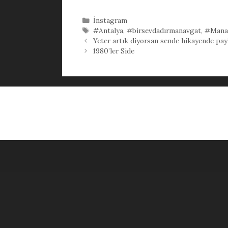
Kategoriler
İnstagram
Etiketler
#Antalya
,
#birsevdadırmanavgat
,
#Mana
Yeter artık diyorsan sende hikayende pay
1980’ler Side