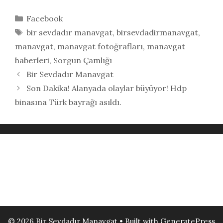
Kategoriler
Facebook
Etiketler
bir sevdadır manavgat
,
birsevdadirmanavgat
,
manavgat
,
manavgat fotoğrafları
,
manavgat
haberleri
,
Sorgun Çamlığı
Bir Sevdadır Manavgat
Son Dakika! Alanyada olaylar büyüyor! Hdp
binasına Türk bayrağı asıldı.
© 2026 Bir Sevdadır Manavgat
• Built with
GeneratePress