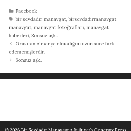
Kategoriler
Facebook
Etiketler
bir sevdadır manavgat
,
birsevdadirmanavgat
,
manavgat
,
manavgat fotoğrafları
,
manavgat
haberleri
,
Sonsuz aşk..
Orasının Almanya olmadığını uzun süre fark
edememişlerdir.
Sonsuz aşk..
© 2026 Bir Sevdadır Manavgat
• Built with
GeneratePress