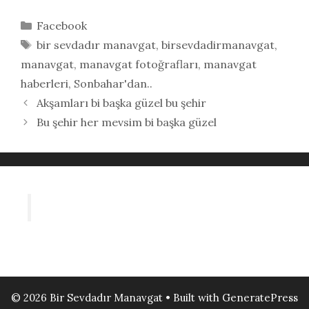
Kategoriler
Facebook
Etiketler
bir sevdadır manavgat
,
birsevdadirmanavgat
,
manavgat
,
manavgat fotoğrafları
,
manavgat
haberleri
,
Sonbahar'dan..
Akşamları bi başka güzel bu şehir
Bu şehir her mevsim bi başka güzel
© 2026 Bir Sevdadır Manavgat
• Built with
GeneratePress