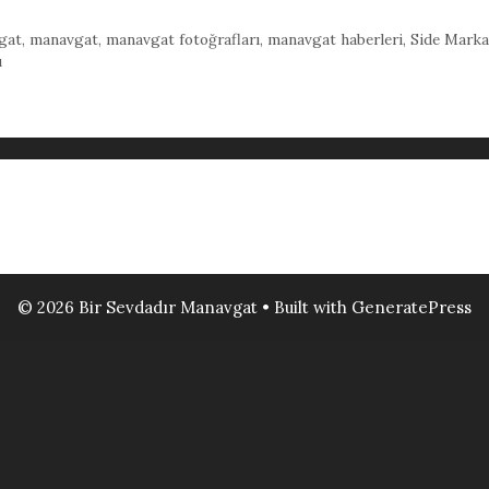
gat
,
manavgat
,
manavgat fotoğrafları
,
manavgat haberleri
,
Side Marka 
ü
© 2026 Bir Sevdadır Manavgat
• Built with
GeneratePress