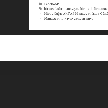
Kategoriler
Facebook
Etiketler
bir sevdadır manavgat
,
birsevdadirmanav
Miraç Çağrı AKTAŞ Manavgat İmza Gün
Manavgat’ta kayıp genç aranıyor