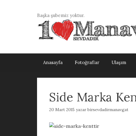
İçeriğe
atla
Başka şubemiz yoktur.
Anasayfa
Fotoğraflar
Ulaşım
Side Marka Kent
20 Mart 2015
yazar
birsevdadirmanavgat