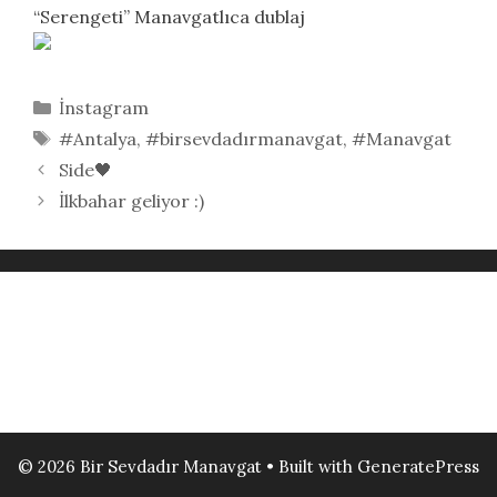
“Serengeti” Manavgatlıca dublaj
Kategoriler
İnstagram
Etiketler
#Antalya
,
#birsevdadırmanavgat
,
#Manavgat
Side🖤
İlkbahar geliyor :)
© 2026 Bir Sevdadır Manavgat
• Built with
GeneratePress