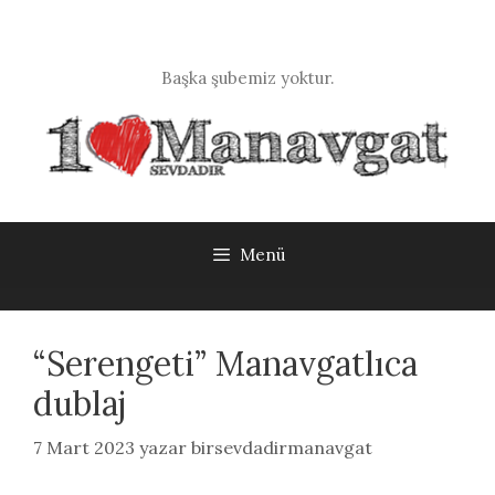
İçeriğe
atla
Başka şubemiz yoktur.
Menü
“Serengeti” Manavgatlıca
dublaj
7 Mart 2023
yazar
birsevdadirmanavgat