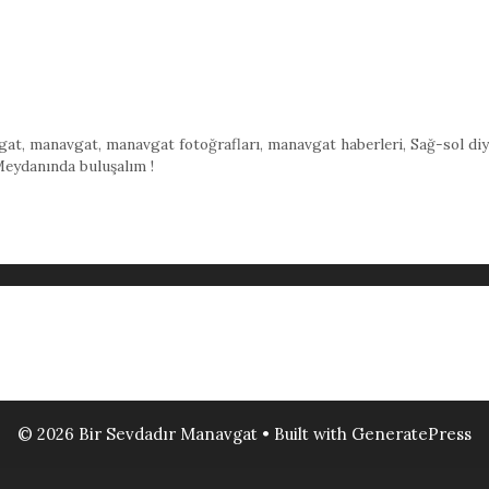
gat
,
manavgat
,
manavgat fotoğrafları
,
manavgat haberleri
,
Sağ-sol diy
eydanında buluşalım !
© 2026 Bir Sevdadır Manavgat
• Built with
GeneratePress