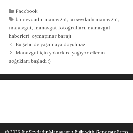
Kategoriler
Facebook
Etiketler
bir sevdadır manavgat
,
birsevdadirmanavgat
,
manavgat
,
manavgat fotoğrafları
,
manavgat
haberleri
,
oymapınar barajı
Bu şehirde yaşamaya doyulmaz
Manavgat için yokarlara yağıyor elleem
soğukları başladı :)
© 2026 Bir Sevdadır Manavgat
• Built with
GeneratePress