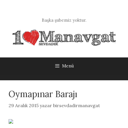
İçeriğe
atla
Başka şubemiz yoktur.
Menü
Oymapınar Barajı
29 Aralık 2015
yazar
birsevdadirmanavgat