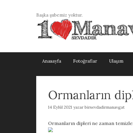
İçeriğe
atla
Başka şubemiz yoktur.
Anasayfa
Fotoğraflar
Ulaşım
Ormanların dip
14 Eylül 2021
yazar
birsevdadirmanavgat
Ormanların dipleri ne zaman temizl