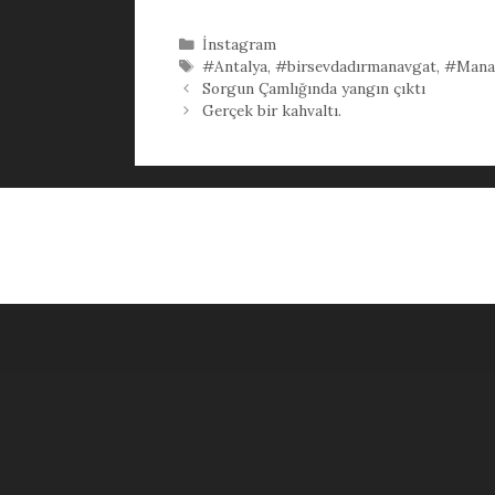
Kategoriler
İnstagram
Etiketler
#Antalya
,
#birsevdadırmanavgat
,
#Mana
Sorgun Çamlığında yangın çıktı
Gerçek bir kahvaltı.