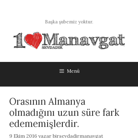
İçeriğe
atla
Başka şubemiz yoktur.
Menü
Orasının Almanya
olmadığını uzun süre fark
edememişlerdir.
9 Ekim 2016
yazar
birsevdadirmanavgat