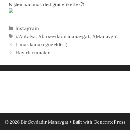
Nişlen bacanak dediğini etiketle 🙂
Kategoriler
İnstagram
Etiketler
#Antalya
,
#birsevdadırmanavgat
,
#Manavgat
Irmak kanarı güzeldir :)
Hayırlı cumalar
© 2026 Bir Sevdadır Manavgat
• Built with
GeneratePress