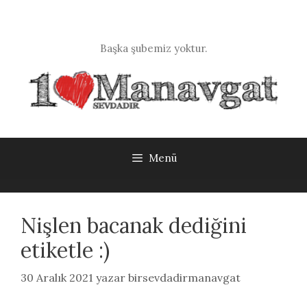
İçeriğe
atla
Başka şubemiz yoktur.
Menü
Nişlen bacanak dediğini
etiketle :)
30 Aralık 2021
yazar
birsevdadirmanavgat