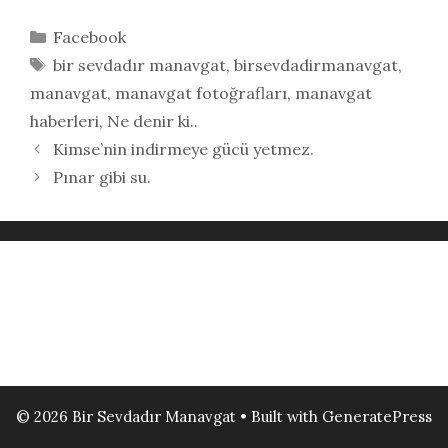
Kategoriler
Facebook
Etiketler
bir sevdadır manavgat
,
birsevdadirmanavgat
,
manavgat
,
manavgat fotoğrafları
,
manavgat
haberleri
,
Ne denir ki..
Kimse’nin indirmeye gücü yetmez.
Pınar gibi su.
© 2026 Bir Sevdadır Manavgat
• Built with
GeneratePress