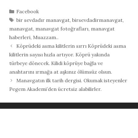
Kategoriler
Facebook
Etiketler
bir sevdadır manavgat
,
birsevdadirmanavgat
,
manavgat
,
manavgat fotoğrafları
,
manavgat
haberleri
,
Muazzam..
Köprüdeki asma kilitlerin sırrı Köprüdeki asma
kilitlerin sayısı hızla artıyor. Köprü yakında
türbeye dönecek. Kilidi köprüye bağla ve
anahtarını ırmağa at aşkınız ölümsüz olsun.
Manavgatın ilk tarih dergisi. Okumak isteyenler
Pegem Akademi’den ücretsiz alabilirler.