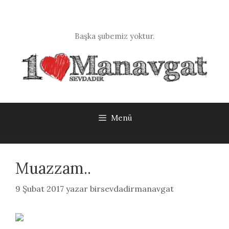
İçeriğe
atla
Başka şubemiz yoktur.
Menü
Muazzam..
9 Şubat 2017
yazar
birsevdadirmanavgat