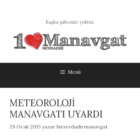
İçeriğe
atla
Başka şubemiz yoktur.
Menü
METEOROLOJİ
MANAVGATI UYARDI
29 Ocak 2015
yazar
birsevdadirmanavgat