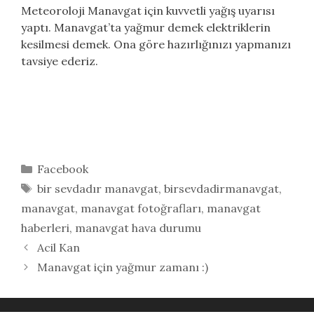
Meteoroloji Manavgat için kuvvetli yağış uyarısı
yaptı. Manavgat’ta yağmur demek elektriklerin
kesilmesi demek. Ona göre hazırlığınızı yapmanızı
tavsiye ederiz.
Kategoriler
Facebook
Etiketler
bir sevdadır manavgat
,
birsevdadirmanavgat
,
manavgat
,
manavgat fotoğrafları
,
manavgat
haberleri
,
manavgat hava durumu
Acil Kan
Manavgat için yağmur zamanı :)