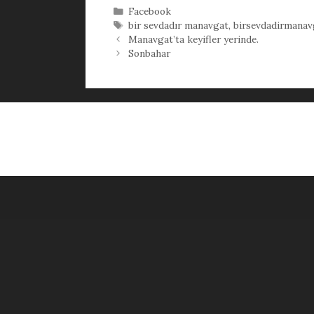
Kategoriler
Facebook
Etiketler
bir sevdadır manavgat
,
birsevdadirmanav
Manavgat’ta keyifler yerinde.
Sonbahar