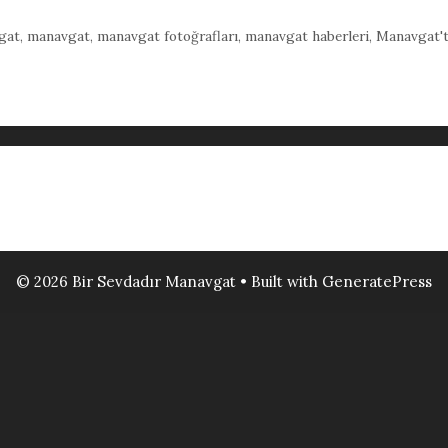
gat
,
manavgat
,
manavgat fotoğrafları
,
manavgat haberleri
,
Manavgat'ta
© 2026 Bir Sevdadır Manavgat
• Built with
GeneratePress