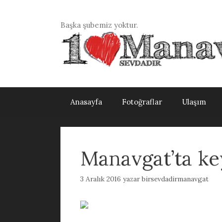
İçeriğe
atla
Başka şubemiz yoktur.
Anasayfa
Fotoğraflar
Ulaşım
Manavgat’ta key
3 Aralık 2016
yazar
birsevdadirmanavgat