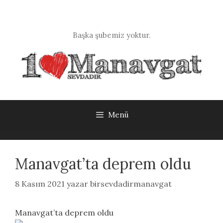
İçeriğe
atla
Başka şubemiz yoktur.
Menü
Manavgat’ta deprem oldu
8 Kasım 2021
yazar
birsevdadirmanavgat
Manavgat’ta deprem oldu