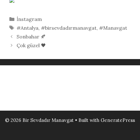
Kategoriler
İnstagram
Etiketler
#Antalya
,
#birsevdadırmanavgat
,
#Manavgat
Sonbahar 🍂
Çok güzel 🖤
© 2026 Bir Sevdadır Manavgat
• Built with
GeneratePress