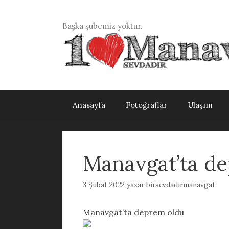
İçeriğe
atla
Başka şubemiz yoktur.
Anasayfa
Fotoğraflar
Ulaşım
Manavgat’ta d
3 Şubat 2022
yazar
birsevdadirmanavgat
Manavgat’ta deprem oldu