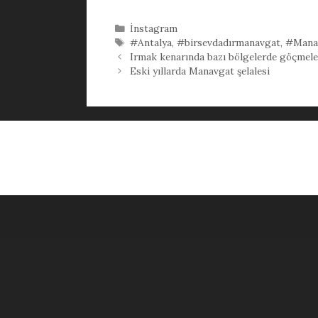
Kategoriler
İnstagram
Etiketler
#Antalya
,
#birsevdadırmanavgat
,
#Mana
Irmak kenarında bazı bölgelerde göçmel
Eski yıllarda Manavgat şelalesi