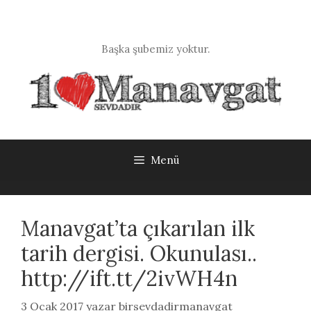
İçeriğe
atla
Başka şubemiz yoktur.
Menü
Manavgat’ta çıkarılan ilk
tarih dergisi. Okunulası..
http://ift.tt/2ivWH4n
3 Ocak 2017
yazar
birsevdadirmanavgat