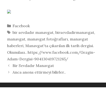
Kategoriler
Facebook
Etiketler
bir sevdadır manavgat
,
birsevdadirmanavgat
,
manavgat
,
manavgat fotoğrafları
,
manavgat
haberleri
,
Manavgat'ta çıkarılan ilk tarih dergisi.
Okunulası.. https://www.facebook.com/Gezgin-
Adam-Dergisi-904130419721265/
Bir Sevdadır Manavgat
Anca anons ettirmeyi bilirler..