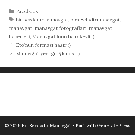
Kategoriler
Facebook
Etiketler
bir sevdadır manavgat
,
birsevdadirmanavgat
,
manavgat
,
manavgat fotoğrafları
,
manavgat
haberleri
,
Manavgat'lının balık keyfi :)
Eto’nun forması hazır :)
Manavgat yeni giriş kapısı :)
© 2026 Bir Sevdadır Manavgat
• Built with
GeneratePress