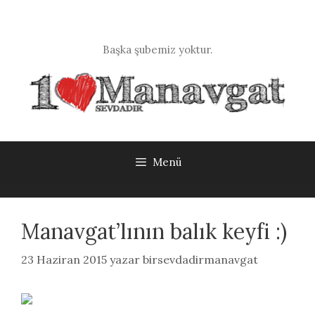
İçeriğe
atla
Başka şubemiz yoktur.
Menü
Manavgat’lının balık keyfi :)
23 Haziran 2015
yazar
birsevdadirmanavgat