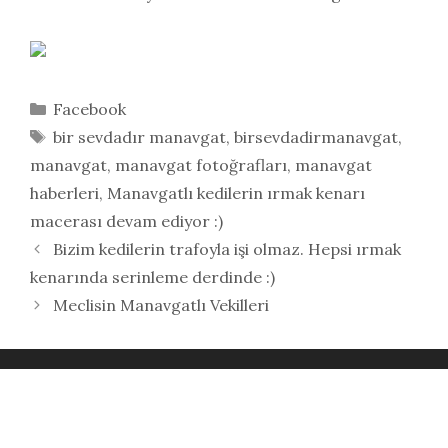
Kategoriler
Facebook
Etiketler
bir sevdadır manavgat
,
birsevdadirmanavgat
,
manavgat
,
manavgat fotoğrafları
,
manavgat
haberleri
,
Manavgatlı kedilerin ırmak kenarı
macerası devam ediyor :)
Bizim kedilerin trafoyla işi olmaz. Hepsi ırmak
kenarında serinleme derdinde :)
Meclisin Manavgatlı Vekilleri