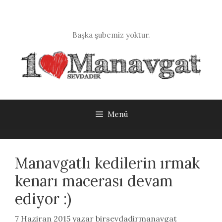
İçeriğe
atla
Başka şubemiz yoktur.
Menü
Manavgatlı kedilerin ırmak
kenarı macerası devam
ediyor :)
7 Haziran 2015
yazar
birsevdadirmanavgat