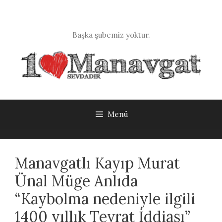
İçeriğe
atla
Başka şubemiz yoktur.
Menü
Manavgatlı Kayıp Murat
Ünal Müge Anlıda
“Kaybolma nedeniyle ilgili
1400 yıllık Tevrat İddiası”