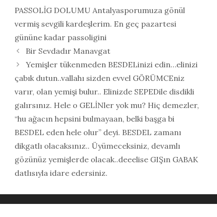
PASSOLİG DOLUMU Antalyasporumuza gönül
vermiş sevgili kardeşlerim. En geç pazartesi
gününe kadar passoligini
Bir Sevdadır Manavgat
Yemişler tükenmeden BESDELinizi edin…elinizi
çabık dutun..vallahı sizden evvel GÖRÜMCEniz
varır, olan yemişi bulur.. Elinizde SEPEDile disdikli
galırsınız. Hele o GELİNler yok mu? Hiç demezler,
“hu ağacın hepsini bulmayaan, belki başga bi
BESDEL eden hele olur” deyi. BESDEL zamanı
dikgatlı olacaksınız.. Üyümeceksiniz, devamlı
gözünüz yemişlerde olacak..deeelise GIŞın GABAK
datlısıyla idare edersiniz.