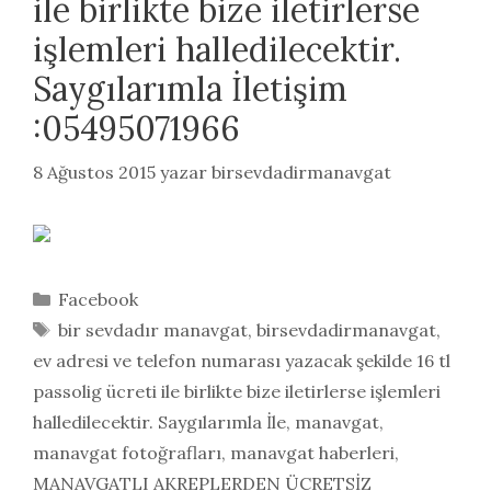
ile birlikte bize iletirlerse
işlemleri halledilecektir.
Saygılarımla İletişim
:05495071966
8 Ağustos 2015
yazar
birsevdadirmanavgat
Kategoriler
Facebook
Etiketler
bir sevdadır manavgat
,
birsevdadirmanavgat
,
ev adresi ve telefon numarası yazacak şekilde 16 tl
passolig ücreti ile birlikte bize iletirlerse işlemleri
halledilecektir. Saygılarımla İle
,
manavgat
,
manavgat fotoğrafları
,
manavgat haberleri
,
MANAVGATLI AKREPLERDEN ÜCRETSİZ