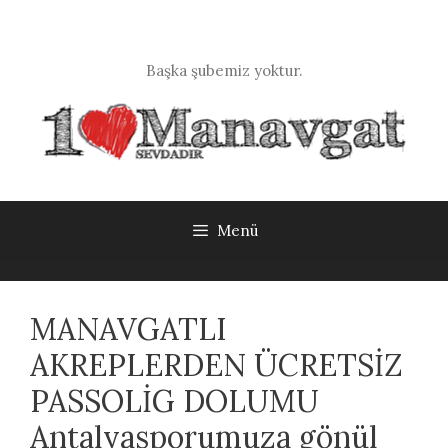
İçeriğe
atla
Başka şubemiz yoktur.
Menü
MANAVGATLI
AKREPLERDEN ÜCRETSİZ
PASSOLİG DOLUMU
Antalyasporumuza gönül