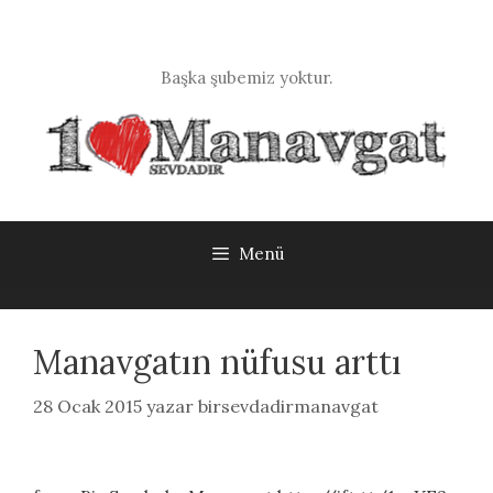
İçeriğe
atla
Başka şubemiz yoktur.
Menü
Manavgatın nüfusu arttı
28 Ocak 2015
yazar
birsevdadirmanavgat