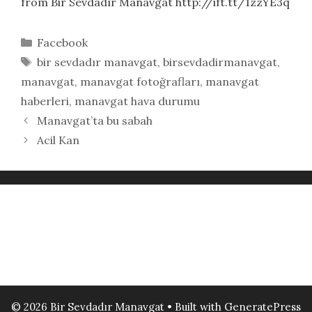
from Bir Sevdadır Manavgat http://ift.tt/1zzYE3q
Kategoriler
Facebook
Etiketler
bir sevdadır manavgat
,
birsevdadirmanavgat
,
manavgat
,
manavgat fotoğrafları
,
manavgat
haberleri
,
manavgat hava durumu
Manavgat’ta bu sabah
Acil Kan
© 2026 Bir Sevdadır Manavgat
• Built with
GeneratePress