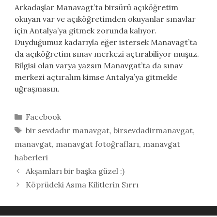
Arkadaşlar Manavagt’ta birsürü açıköğretim
okuyan var ve açıköğretimden okuyanlar sınavlar
için Antalya’ya gitmek zorunda kalıyor.
Duyduğumuz kadarıyla eğer istersek Manavagt’ta
da açıköğretim sınav merkezi açtırabiliyor muşuz.
Bilgisi olan varya yazsın Manavgat’ta da sınav
merkezi açtıralım kimse Antalya’ya gitmekle
uğraşmasın.
Kategoriler
Facebook
Etiketler
bir sevdadır manavgat
,
birsevdadirmanavgat
,
manavgat
,
manavgat fotoğrafları
,
manavgat
haberleri
Akşamları bir başka güzel :)
Köprüdeki Asma Kilitlerin Sırrı