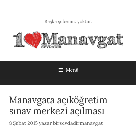
İçeriğe
atla
Başka şubemiz yoktur.
Menü
Manavgata açıköğretim
sınav merkezi açılması
8 Şubat 2015
yazar
birsevdadirmanavgat