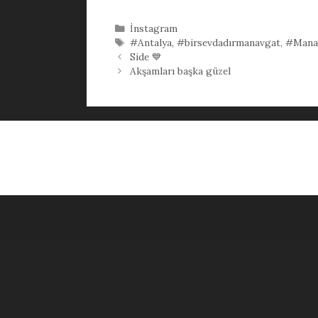
Kategoriler
İnstagram
Etiketler
#Antalya
,
#birsevdadırmanavgat
,
#Mana
Side 💙
Akşamları başka güzel