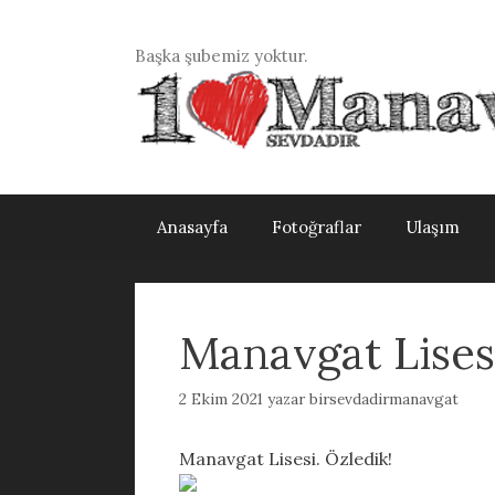
İçeriğe
atla
Başka şubemiz yoktur.
Anasayfa
Fotoğraflar
Ulaşım
Manavgat Lisesi
2 Ekim 2021
yazar
birsevdadirmanavgat
Manavgat Lisesi. Özledik!