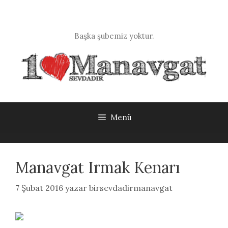
İçeriğe
atla
Başka şubemiz yoktur.
Menü
Manavgat Irmak Kenarı
7 Şubat 2016
yazar
birsevdadirmanavgat