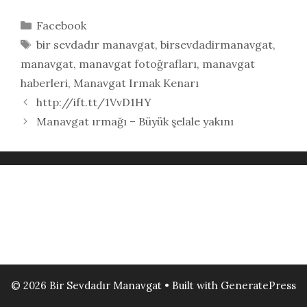
Kategoriler
Facebook
Etiketler
bir sevdadır manavgat
,
birsevdadirmanavgat
,
manavgat
,
manavgat fotoğrafları
,
manavgat
haberleri
,
Manavgat Irmak Kenarı
http://ift.tt/1VvD1HY
Manavgat ırmağı – Büyük şelale yakını
© 2026 Bir Sevdadır Manavgat
• Built with
GeneratePress