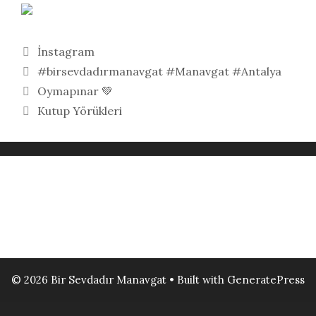
Kategoriler
İnstagram
Etiketler
#birsevdadırmanavgat #Manavgat #Antalya
Oymapınar 💚
Kutup Yörükleri
© 2026 Bir Sevdadır Manavgat
• Built with
GeneratePress