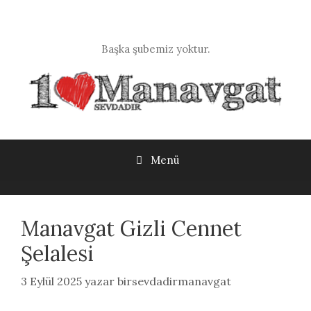
İçeriğe
atla
Başka şubemiz yoktur.
Menü
Manavgat Gizli Cennet
Şelalesi
3 Eylül 2025
yazar
birsevdadirmanavgat