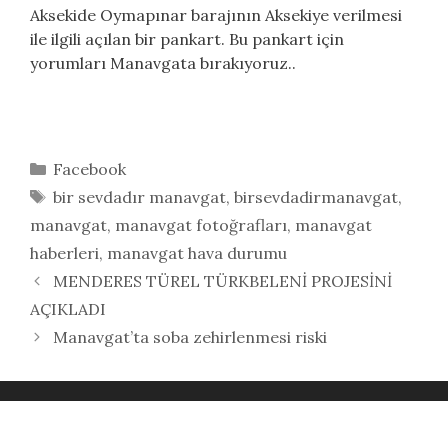
Aksekide Oymapınar barajının Aksekiye verilmesi
ile ilgili açılan bir pankart. Bu pankart için
yorumları Manavgata bırakıyoruz..
Kategoriler
Facebook
Etiketler
bir sevdadır manavgat
,
birsevdadirmanavgat
,
manavgat
,
manavgat fotoğrafları
,
manavgat
haberleri
,
manavgat hava durumu
MENDERES TÜREL TÜRKBELENİ PROJESİNİ
AÇIKLADI
Manavgat’ta soba zehirlenmesi riski