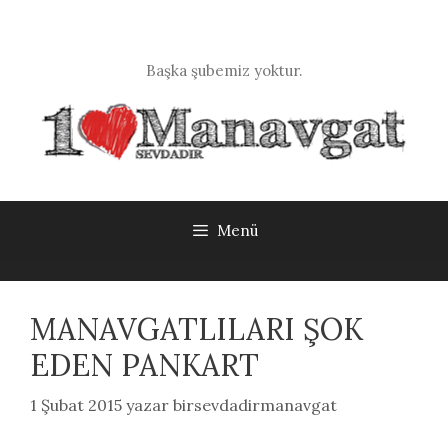
İçeriğe
atla
Başka şubemiz yoktur.
Menü
MANAVGATLILARI ŞOK
EDEN PANKART
1 Şubat 2015
yazar
birsevdadirmanavgat