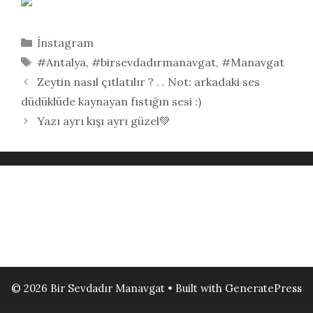
Kategoriler
İnstagram
Etiketler
#Antalya
,
#birsevdadırmanavgat
,
#Manavgat
Zeytin nasıl çıtlatılır ? . . Not: arkadaki ses
düdüklüde kaynayan fıstığın sesi :)
Yazı ayrı kışı ayrı güzel💚
© 2026 Bir Sevdadır Manavgat
• Built with
GeneratePress