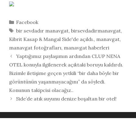
Kategoriler
Facebook
Etiketler
bir sevdadır manavgat
,
birsevdadirmanavgat
,
Kibrit Kasap & Mangal Side'de açıldı.
,
manavgat
,
manavgat fotoğrafları
,
manavgat haberleri
Yaptığımız paylaşımın ardından CLUP NENA
OTEL konuyla ilgilenerek açıktaki boruyu kaldırdı.
Bizimle iletişime geçen yetkili “bir daha böyle bir
görüntünün yaşanmayacağını” da söyledi.
Konunun takipcisi olacağız..
Side’de atık suyunu denize boşaltan bir otel!