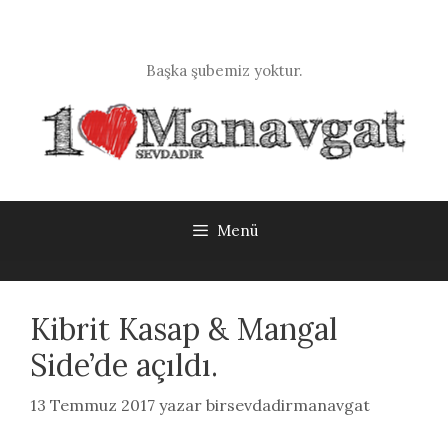
İçeriğe
atla
Başka şubemiz yoktur.
Menü
Kibrit Kasap & Mangal
Side’de açıldı.
13 Temmuz 2017
yazar
birsevdadirmanavgat