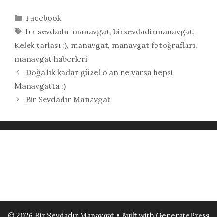
Kategoriler
Facebook
Etiketler
bir sevdadır manavgat
,
birsevdadirmanavgat
,
Kelek tarlası :)
,
manavgat
,
manavgat fotoğrafları
,
manavgat haberleri
Doğallık kadar güzel olan ne varsa hepsi
Manavgatta :)
Bir Sevdadır Manavgat
© 2026 Bir Sevdadır Manavgat
• Built with
GeneratePress