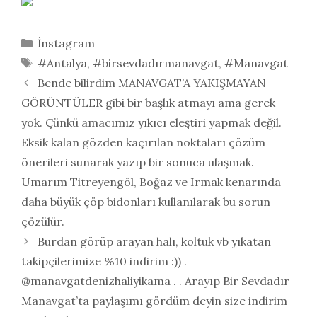
Kategoriler
İnstagram
Etiketler
#Antalya
,
#birsevdadırmanavgat
,
#Manavgat
Bende bilirdim MANAVGAT’A YAKIŞMAYAN
GÖRÜNTÜLER gibi bir başlık atmayı ama gerek
yok. Çünkü amacımız yıkıcı eleştiri yapmak değil.
Eksik kalan gözden kaçırılan noktaları çözüm
önerileri sunarak yazıp bir sonuca ulaşmak.
Umarım Titreyengöl, Boğaz ve Irmak kenarında
daha büyük çöp bidonları kullanılarak bu sorun
çözülür.
Burdan görüp arayan halı, koltuk vb yıkatan
takipçilerimize %10 indirim :)) .
@manavgatdenizhaliyikama . . Arayıp Bir Sevdadır
Manavgat’ta paylaşımı gördüm deyin size indirim