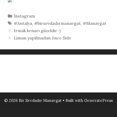
Kategoriler
İnstagram
Etiketler
#Antalya
,
#birsevdadırmanavgat
,
#Manavgat
Irmak kenarı güzeldir :)
Liman yapılmadan önce Side
© 2026 Bir Sevdadır Manavgat
• Built with
GeneratePress