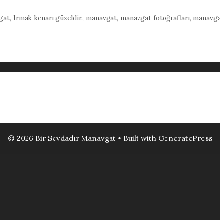
gat
,
Irmak kenarı güzeldir.
,
manavgat
,
manavgat fotoğrafları
,
manavga
© 2026 Bir Sevdadır Manavgat
• Built with
GeneratePress