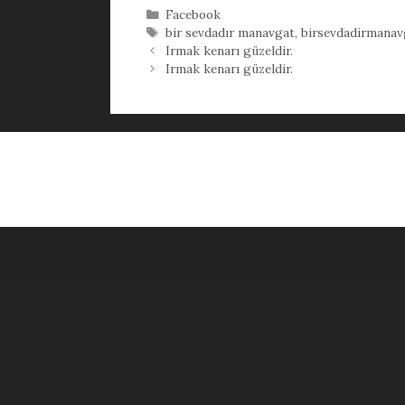
Kategoriler
Facebook
Etiketler
bir sevdadır manavgat
,
birsevdadirmanav
Irmak kenarı güzeldir.
Irmak kenarı güzeldir.