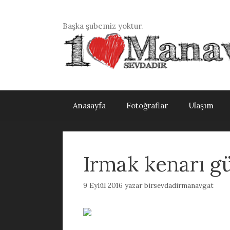
İçeriğe
atla
Başka şubemiz yoktur.
Anasayfa
Fotoğraflar
Ulaşım
Irmak kenarı gü
9 Eylül 2016
yazar
birsevdadirmanavgat