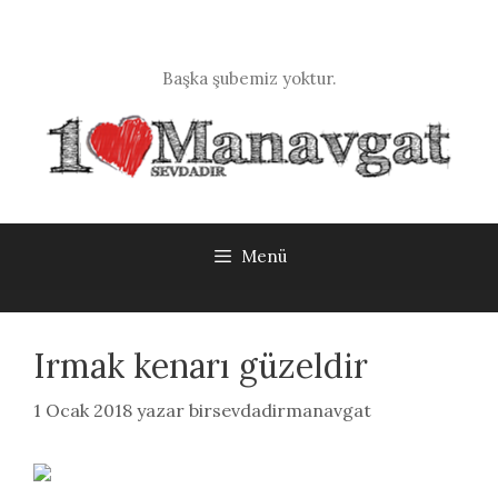
İçeriğe
atla
Başka şubemiz yoktur.
Menü
Irmak kenarı güzeldir
1 Ocak 2018
yazar
birsevdadirmanavgat