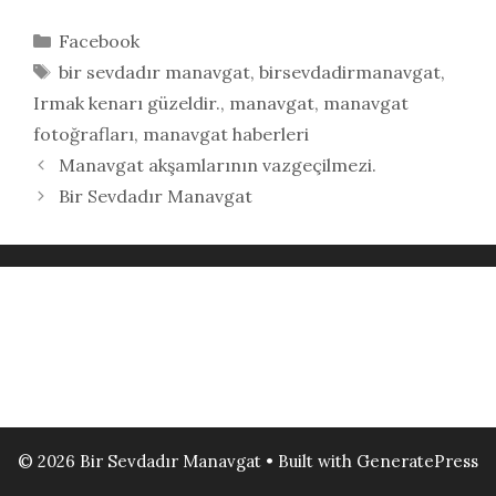
Kategoriler
Facebook
Etiketler
bir sevdadır manavgat
,
birsevdadirmanavgat
,
Irmak kenarı güzeldir.
,
manavgat
,
manavgat
fotoğrafları
,
manavgat haberleri
Manavgat akşamlarının vazgeçilmezi.
Bir Sevdadır Manavgat
© 2026 Bir Sevdadır Manavgat
• Built with
GeneratePress