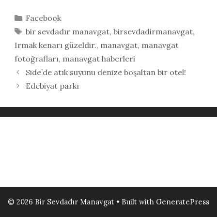
Kategoriler
Facebook
Etiketler
bir sevdadır manavgat
,
birsevdadirmanavgat
,
Irmak kenarı güzeldir.
,
manavgat
,
manavgat
fotoğrafları
,
manavgat haberleri
Side’de atık suyunu denize boşaltan bir otel!
Edebiyat parkı
© 2026 Bir Sevdadır Manavgat
• Built with
GeneratePress