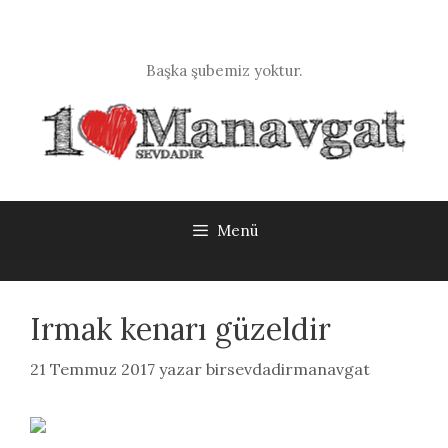
İçeriğe
atla
Başka şubemiz yoktur.
Menü
Irmak kenarı güzeldir
21 Temmuz 2017
yazar
birsevdadirmanavgat