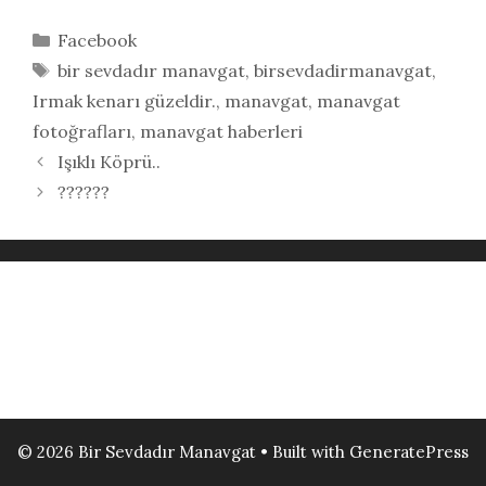
Kategoriler
Facebook
Etiketler
bir sevdadır manavgat
,
birsevdadirmanavgat
,
Irmak kenarı güzeldir.
,
manavgat
,
manavgat
fotoğrafları
,
manavgat haberleri
Işıklı Köprü..
??????
© 2026 Bir Sevdadır Manavgat
• Built with
GeneratePress