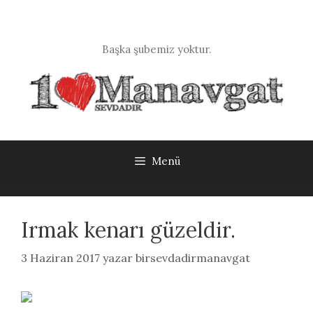
İçeriğe
atla
Başka şubemiz yoktur.
Menü
Irmak kenarı güzeldir.
3 Haziran 2017
yazar
birsevdadirmanavgat