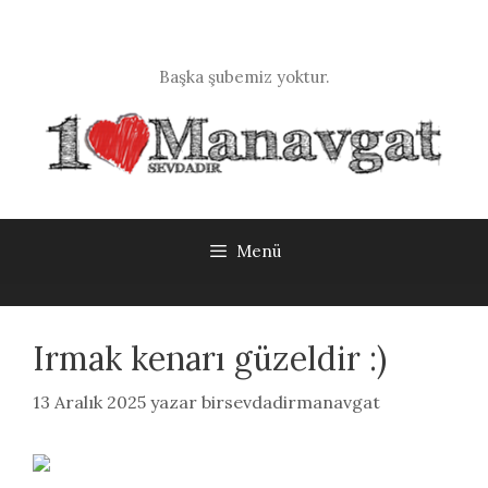
İçeriğe
atla
Başka şubemiz yoktur.
Menü
Irmak kenarı güzeldir :)
13 Aralık 2025
yazar
birsevdadirmanavgat