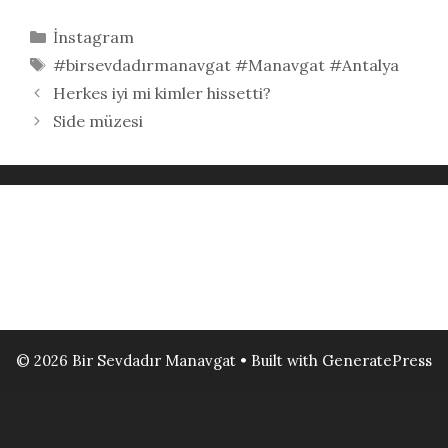
Kategoriler
İnstagram
Etiketler
#birsevdadırmanavgat #Manavgat #Antalya
Herkes iyi mi kimler hissetti?
Side müzesi
© 2026 Bir Sevdadır Manavgat
• Built with
GeneratePress