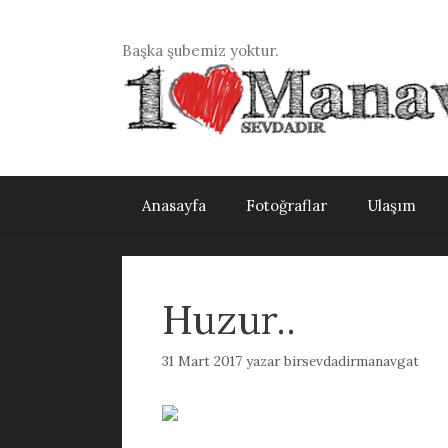
İçeriğe
atla
Başka şubemiz yoktur.
Anasayfa
Fotoğraflar
Ulaşım
Huzur..
31 Mart 2017
yazar
birsevdadirmanavgat