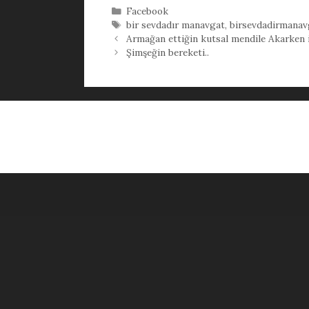
Kategoriler
Facebook
Etiketler
bir sevdadır manavgat
,
birsevdadirmanav
Armağan ettiğin kutsal mendile Akarken i
Şimşeğin bereketi..