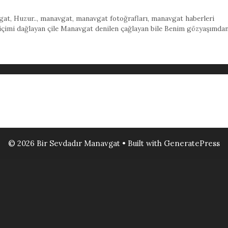
gat
,
Huzur..
,
manavgat
,
manavgat fotoğrafları
,
manavgat haberleri
çimi dağlayan çile Manavgat denilen çağlayan bile Benim gözyaşımdan
© 2026 Bir Sevdadır Manavgat
• Built with
GeneratePress