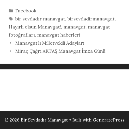
Kategoriler
Facebook
Etiketler
bir sevdadır manavgat
,
birsevdadirmanavgat
,
Hayırlı olsun Manavgat!
,
manavgat
,
manavgat
fotoğrafları
,
manavgat haberleri
Manavgat’lı Milletvekili Adayları
Miraç Çağrı AKTAŞ Manavgat İmza Günü
© 2026 Bir Sevdadır Manavgat
• Built with
GeneratePress