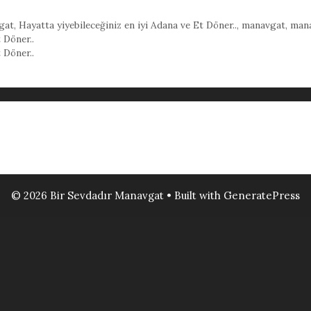
gat
,
Hayatta yiyebileceğiniz en iyi Adana ve Et Döner..
,
manavgat
,
mana
 Döner..
 Döner..
© 2026 Bir Sevdadır Manavgat
• Built with
GeneratePress