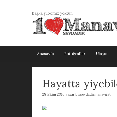
İçeriğe
atla
Başka şubemiz yoktur.
Anasayfa
Fotoğraflar
Ulaşım
Hayatta yiyebil
28 Ekim 2016
yazar
birsevdadirmanavgat