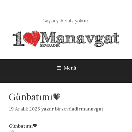
İçeriğe
atla
Başka şubemiz yoktur.
Menü
Günbatımı🧡
19 Aralık 2023
yazar
birsevdadirmanavgat
Günbatımı🧡