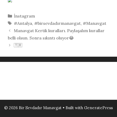
Kategoriler
İnstagram
Etiketler
#Antalya
,
#birsevdadırmanavgat
,
#Manavgat
Manavgat Kertik kuralları. Paylaşalım kurallar
belli olsun. Sonra sıkıntı oluyor😂
🇹🇷
© 2026 Bir Sevdadır Manavgat
• Built with
GeneratePress