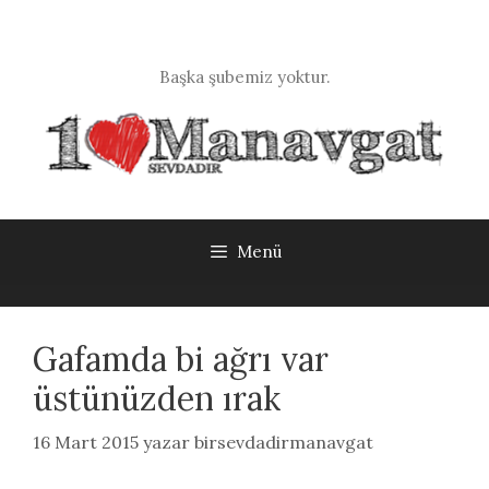
İçeriğe
atla
Başka şubemiz yoktur.
Menü
Gafamda bi ağrı var
üstünüzden ırak
16 Mart 2015
yazar
birsevdadirmanavgat