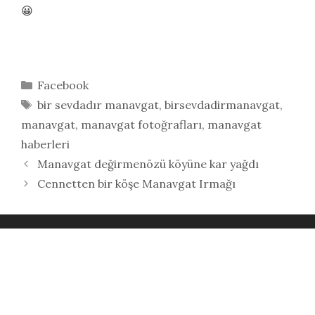
😀
Kategoriler
Facebook
Etiketler
bir sevdadır manavgat
,
birsevdadirmanavgat
,
manavgat
,
manavgat fotoğrafları
,
manavgat
haberleri
Manavgat değirmenözü köyüne kar yağdı
Cennetten bir köşe Manavgat Irmağı