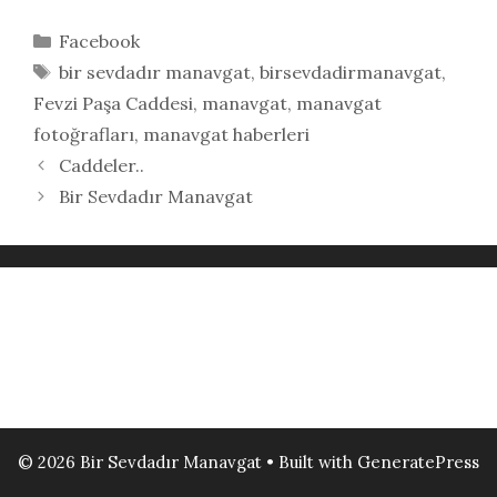
Kategoriler
Facebook
Etiketler
bir sevdadır manavgat
,
birsevdadirmanavgat
,
Fevzi Paşa Caddesi
,
manavgat
,
manavgat
fotoğrafları
,
manavgat haberleri
Caddeler..
Bir Sevdadır Manavgat
© 2026 Bir Sevdadır Manavgat
• Built with
GeneratePress