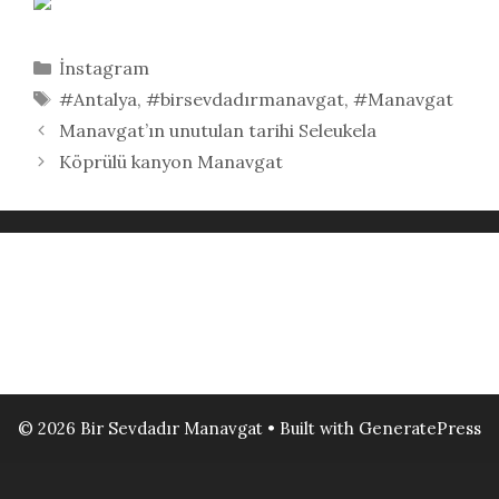
Kategoriler
İnstagram
Etiketler
#Antalya
,
#birsevdadırmanavgat
,
#Manavgat
Manavgat’ın unutulan tarihi Seleukela
Köprülü kanyon Manavgat
© 2026 Bir Sevdadır Manavgat
• Built with
GeneratePress