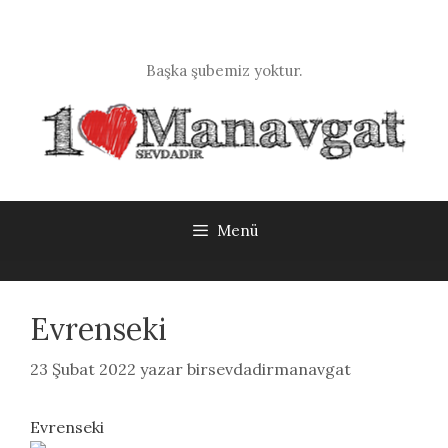
İçeriğe
atla
Başka şubemiz yoktur.
Menü
Evrenseki
23 Şubat 2022
yazar
birsevdadirmanavgat
Evrenseki